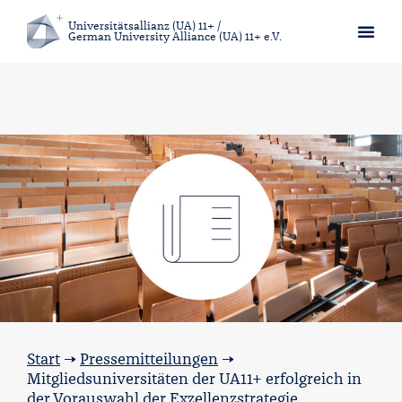
Universitätsallianz (UA) 11+ /
German University Alliance (UA) 11+ e.V.
Memor
Start
→
Pressemitteilungen
→
Mitgliedsuniversitäten der UA11+ erfolgreich in
der Vorauswahl der Exzellenzstrategie